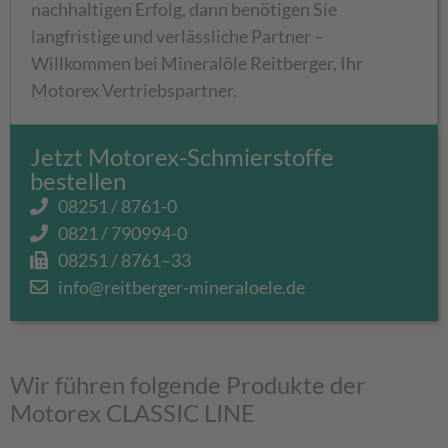
nachhaltigen Erfolg, dann benötigen Sie
langfristige und verlässliche Partner –
Willkommen bei Mineralöle Reitberger, Ihr
Motorex Vertriebspartner.
Jetzt Motorex-Schmierstoffe
bestellen
08251 / 8761-0
0821 / 790994-0
08251 / 8761–33
info@reitberger-mineraloele.de
Wir führen folgende Produkte der
Motorex CLASSIC LINE