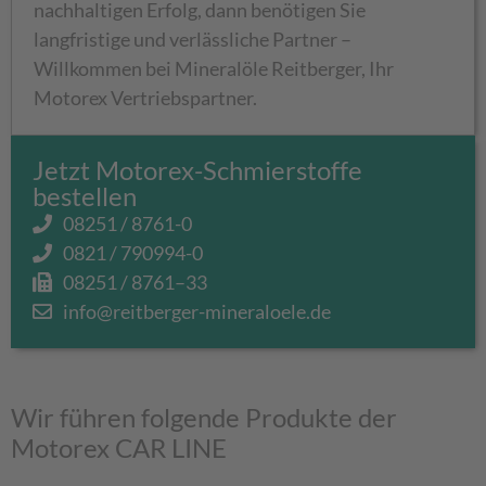
nachhaltigen Erfolg, dann benötigen Sie
langfristige und verlässliche Partner –
Willkommen bei Mineralöle Reitberger, Ihr
Motorex Vertriebspartner.
Jetzt Motorex-Schmierstoffe
bestellen
08251 / 8761-0
0821 / 790994-0
08251 / 8761–33
info@reitberger-mineraloele.de
Wir führen folgende Produkte der
Motorex CAR LINE